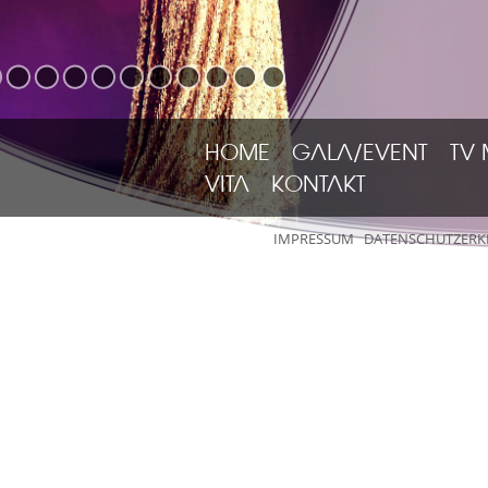
HOME
GALA/EVENT
TV
VITA
KONTAKT
IMPRESSUM
DATENSCHUTZER